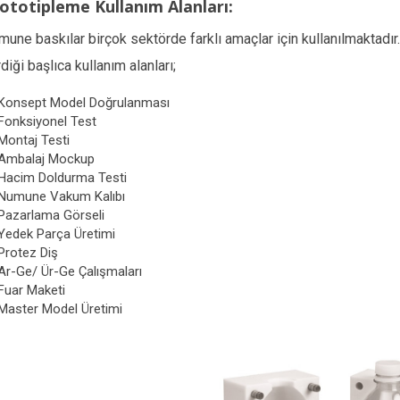
ototipleme Kullanım Alanları:
une baskılar birçok sektörde farklı amaçlar için kullanılmaktadı
diği başlıca kullanım alanları;
Konsept Model Doğrulanması
Fonksiyonel Test
Montaj Testi
Ambalaj Mockup
Hacim Doldurma Testi
Numune Vakum Kalıbı
Pazarlama Görseli
Yedek Parça Üretimi
Protez Diş
Ar-Ge/ Ür-Ge Çalışmaları
Fuar Maketi
Master Model Üretimi