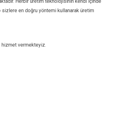
aktadır. Herbir üretim teknolojisinin kendi içinde
ıp sizlere en doğru yöntemi kullanarak üretim
 hizmet vermekteyiz.