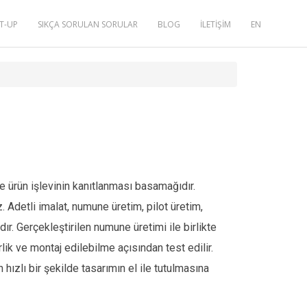
T-UP
SIKÇA SORULAN SORULAR
BLOG
İLETİŞİM
EN
e ürün işlevinin kanıtlanması basamağıdır.
. Adetli imalat, numune üretim, pilot üretim,
dır. Gerçekleştirilen numune üretimi ile birlikte
rlik ve montaj edilebilme açısından test edilir.
hızlı bir şekilde tasarımın el ile tutulmasına