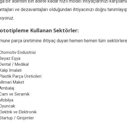
ga bir adetten bin adete kadar hızlı model ihtiyaçlarınızı karşılam
ntajları ve dezavantajları olduğundan ihtiyacınızı doğru tanımlay
pıyoruz.
ototipleme Kullanan Sektörler:
mune parça üretimine ihtiyaç duyan hemen hemen tüm sektörlere
Otomotiv Endüstrisi
Beyaz Eşya
Dental / Medikal
Kalıp İmalatı
Plastik Parça Üreticileri
Mimari Maket
Ambalaj
Cam ve Seramik
Mobilya
Oyuncak
Elektrik ve Elektronik
Startup / Girişimler