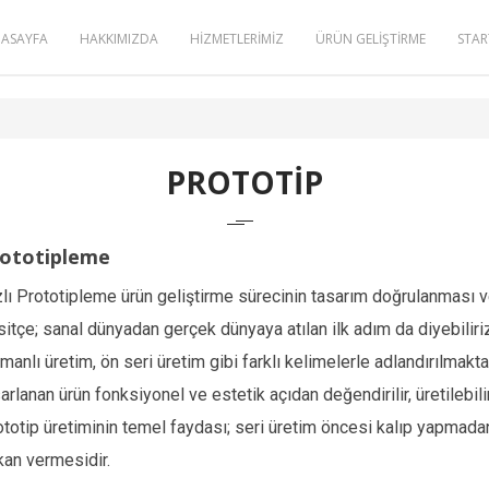
ASAYFA
HAKKIMIZDA
HİZMETLERİMİZ
ÜRÜN GELİŞTİRME
STAR
PROTOTİP
ototipleme
lı Prototipleme ürün geliştirme sürecinin tasarım doğrulanması v
itçe; sanal dünyadan gerçek dünyaya atılan ilk adım da diyebiliriz
manlı üretim, ön seri üretim gibi farklı kelimelerle adlandırılmakta
arlanan ürün fonksiyonel ve estetik açıdan değendirilir, üretilebili
totip üretiminin temel faydası; seri üretim öncesi kalıp yapmadan 
kan vermesidir.