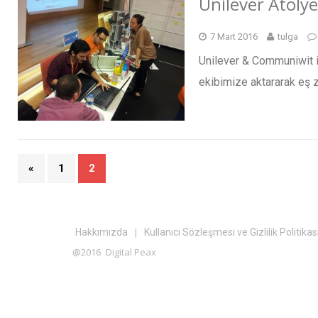
Unilever Atölye
7 Mart 2016
tulga
Unilever & Communiwit ile
ekibimize aktararak eş z
«
1
2
|
Hakkımızda
Kullanıcı Sözleşmesi ve Gizlilik Politikas
@2016
Digital Peax