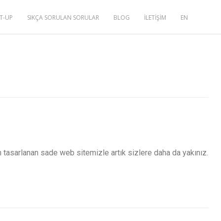
T-UP
SIKÇA SORULAN SORULAR
BLOG
İLETİŞİM
EN
n tasarlanan sade web sitemizle artık sizlere daha da yakınız.