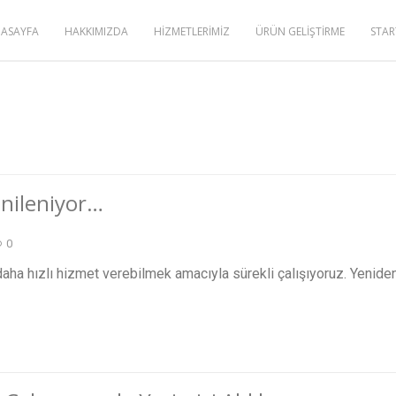
ASAYFA
HAKKIMIZDA
HİZMETLERİMİZ
ÜRÜN GELİŞTİRME
STAR
nileniyor…
0
 daha hızlı hizmet verebilmek amacıyla sürekli çalışıyoruz. Yenide